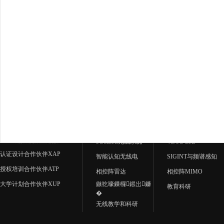
应用中心
产品中心
5G&LTE无线系统
4G/5G LTE
认证设计合作伙伴XAP
智能认知无线电
SIGINT与频谱感知
授权培训合作伙伴ATP
相控阵雷达
相控阵MIMO
大学计划合作伙伴XUP
鏃犵嚎鏁欏鍜岀鐮
教育科研
�
无线教学和科研