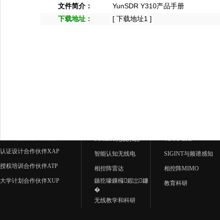
文件简介：
YunSDR Y310产品手册
下载地址：
[
下载地址1
]
应用中心
产品中心
5G&LTE无线系统
4G/5G LTE
认证设计合作伙伴XAP
智能认知无线电
SIGINT与频谱感知
授权培训合作伙伴ATP
相控阵雷达
相控阵MIMO
大学计划合作伙伴XUP
鏃犵嚎鏁欏鍜岀鐮
教育科研
�
无线教学和科研