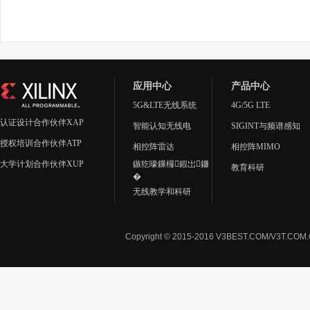
应用中心
产品中心
5G&LTE无线系统
4G/5G LTE
认证设计合作伙伴XAP
智能认知无线电
SIGINT与频谱感知
授权培训合作伙伴ATP
相控阵雷达
相控阵MIMO
大学计划合作伙伴XUP
鏃犵嚎鏁欏鍜岀鐮
教育科研
�
无线教学和科研
Copyright © 2015-2016 V3BEST.COM/V3T.CO